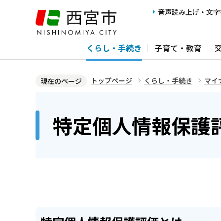
こ
音声読み上げ・文字
の
ペ
くらし・手続き
子育て・教育
ー
ジ
の
トップページ
くらし・手続き
マイ
現在のページ
先
本
頭
文
特定個人情報保護
で
こ
す
こ
か
ら