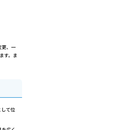
変更、一
ます。ま
として位
見を広く