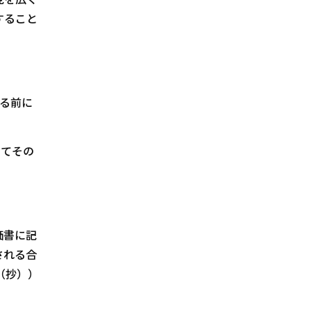
すること
る前に
いてその
価書に記
される合
（抄））