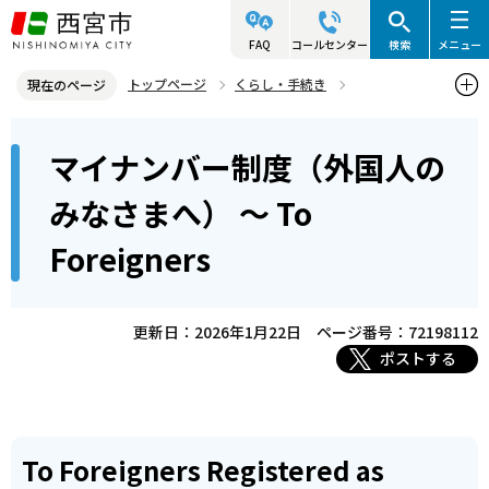
こ
の
FAQ
コールセンター
検索
メニュー
ペ
トップページ
くらし・手続き
現在のページ
ー
マイナンバー制度
社会保障・税番号の制度概要
本
ジ
マイナンバー制度（外国人の
マイナンバー制度（外国人のみなさまへ） ～ To Foreigners
文
の
こ
先
みなさまへ） ～ To
こ
頭
Foreigners
か
で
ら
す
更新日：2026年1月22日
ページ番号：72198112
ポストする
To Foreigners Registered as