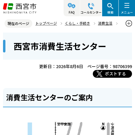
こ
の
FAQ
コールセンター
検索
メニュー
ペ
トップページ
くらし・手続き
消費生活
現在のページ
ー
西宮市消費生活センターについて
西宮市消費生活センター
本
ジ
西宮市消費生活センター
文
の
こ
先
こ
頭
更新日：2026年8月6日
ページ番号：98706399
か
で
ポストする
ら
す
消費生活センターのご案内