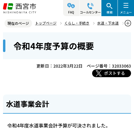
こ
の
FAQ
コールセンター
検索
メニュー
ペ
トップページ
くらし・手続き
水道・下水道
現在のページ
ー
水道・下水道の経営情報・長期計画
本
ジ
令和4年度予算の概要
水道・下水道に関する予算の概要
令和4年度予算の概要
文
の
こ
先
こ
頭
更新日：2022年3月22日
ページ番号：32033063
か
で
ポストする
ら
す
水道事業会計
令和4年度水道事業会計予算が可決されました。