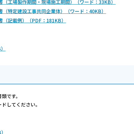
（工場製作期間・現場施工期間）（ワード：33KB）
（特定建設工事共同企業体）（ワード：40KB）
記載例）（PDF：181KB）
B）
書類です。
ードしてください。
B）