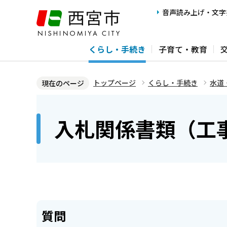
こ
音声読み上げ・文字
の
ペ
くらし・手続き
子育て・教育
ー
ジ
の
トップページ
くらし・手続き
水道
現在のページ
先
本
頭
文
入札関係書類（工
で
こ
す
こ
か
ら
質問