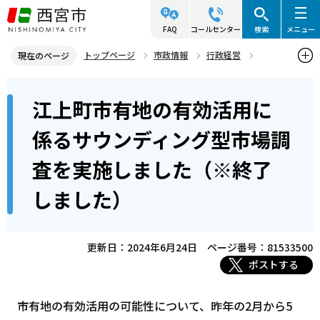
こ
の
FAQ
コールセンター
検索
メニュー
ペ
トップページ
市政情報
行政経営
現在のページ
ー
公共施設マネジメント
江上町市有地の有効活用
本
ジ
江上町市有地の有効活用に
江上町市有地の有効活用に係るサウンディング型市場調査を実施しま
文
の
した（※終了しました）
こ
先
係るサウンディング型市場調
こ
頭
査を実施しました（※終了
か
で
ら
す
しました）
更新日：2024年6月24日
ページ番号：81533500
ポストする
市有地の有効活用の可能性について、昨年の2月から5