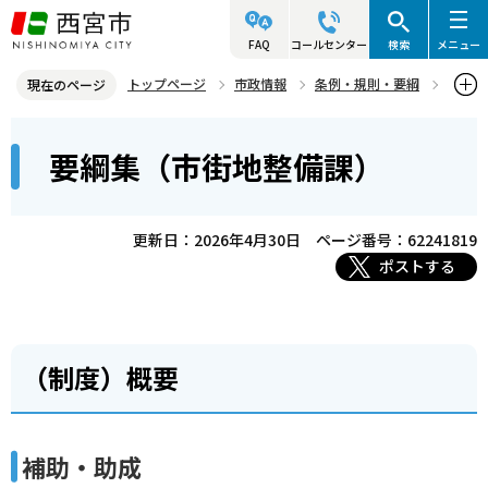
こ
の
FAQ
コールセンター
検索
メニュー
ペ
トップページ
市政情報
条例・規則・要綱
現在のページ
ー
要綱集
都市局
要綱集（市街地整備課）
本
ジ
要綱集（市街地整備課）
文
の
こ
先
こ
頭
更新日：2026年4月30日
ページ番号：62241819
か
で
ポストする
ら
す
（制度）概要
補助・助成