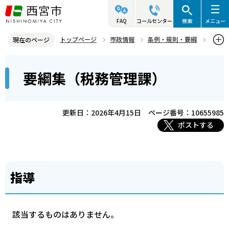
こ
の
FAQ
コールセンター
検索
メニュー
ペ
トップページ
市政情報
条例・規則・要綱
現在のページ
ー
要綱集
財務局
要綱集（税務管理課）
本
ジ
要綱集（税務管理課）
文
の
こ
先
こ
頭
更新日：2026年4月15日
ページ番号：10655985
か
で
ポストする
ら
す
指導
該当するものはありません。