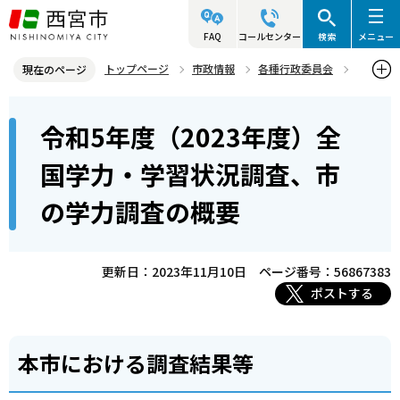
こ
の
FAQ
コールセンター
検索
メニュー
ペ
トップページ
市政情報
各種行政委員会
現在のページ
ー
教育委員会
本
ジ
令和5年度（2023年度）全
令和5年度（2023年度）全国学力・学習状況調査、市の学力調査の概
文
の
要
こ
先
国学力・学習状況調査、市
こ
頭
の学力調査の概要
か
で
ら
す
更新日：2023年11月10日
ページ番号：56867383
ポストする
本市における調査結果等