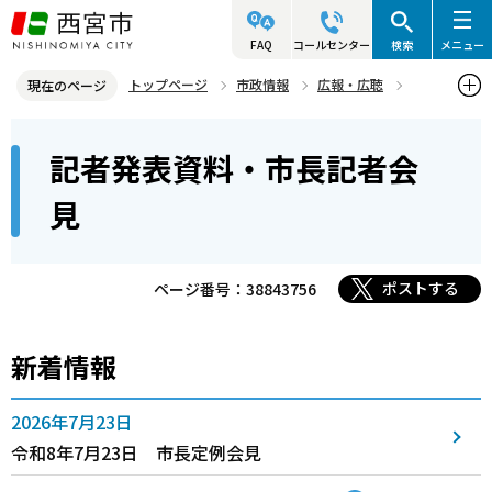
こ
の
FAQ
コールセンター
検索
メニュー
ペ
トップページ
市政情報
広報・広聴
現在のページ
ー
記者発表資料・市長記者会見
本
ジ
記者発表資料・市長記者会
文
の
こ
先
見
こ
頭
か
で
ら
ポストする
ページ番号：38843756
す
新着情報
2026年7月23日
令和8年7月23日 市長定例会見