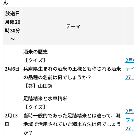
ん
放送日
月曜20
テーマ
時30分
～
酒米の歴史
【クイズ】
2月
2月6日
兵庫県生まれの酒米の王様とも称される酒米
ァイル
の品種の名前は何でしょうか？
27,
【答】山田錦
足踏精米と水車精米
【クイズ】
2月
2月13
当時一般的であった足踏精米とは違って、灘
ファイ
日
地域で活用されていた精米方法は何でしょう
27,
か？