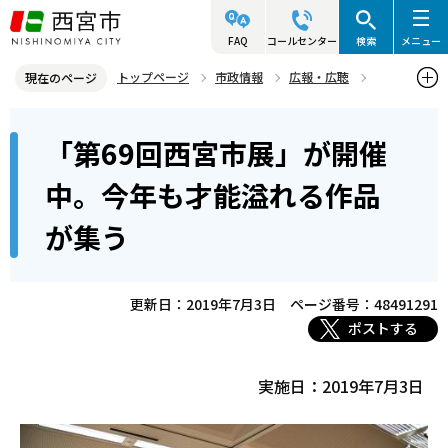
こ
の
FAQ
コールセンター
検索
メニュー
ペ
トップページ
市政情報
広報・広聴
現在のページ
ー
写真ニュース
2019年
2019年7月
本
ジ
「第69回西宮市展」が開催
「第69回西宮市展」が開催中。今年も才能溢れる作品が集う
文
の
こ
先
中。今年も才能溢れる作品
こ
頭
が集う
か
で
ら
す
更新日：2019年7月3日
ページ番号：48491291
ポストする
実施日：2019年7月3日