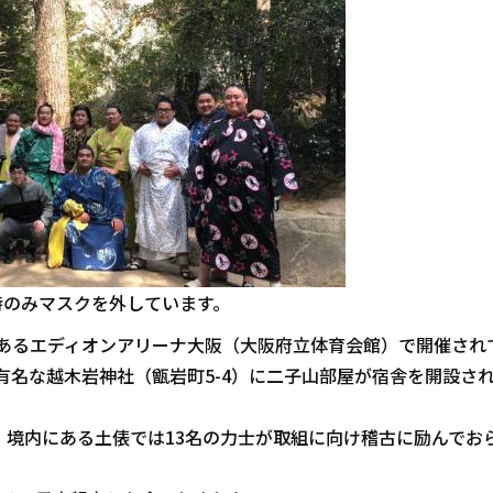
時のみマスクを外しています。
にあるエディオンアリーナ大阪（大阪府立体育会館）で開催され
有名な越木岩神社（甑岩町5-4）に二子山部屋が宿舎を開設さ
境内にある土俵では13名の力士が取組に向け稽古に励んでお