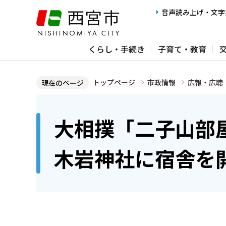
こ
音声読み上げ・文字
の
ペ
くらし・手続き
子育て・教育
ー
ジ
の
トップページ
市政情報
広報・広聴
現在のページ
先
本
頭
文
大相撲「二子山部
で
こ
す
こ
木岩神社に宿舎を
か
ら