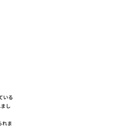
ている
れまし
られま