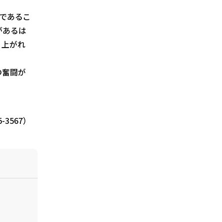
であるこ
があるは
り上がれ
の奮闘が
3567）