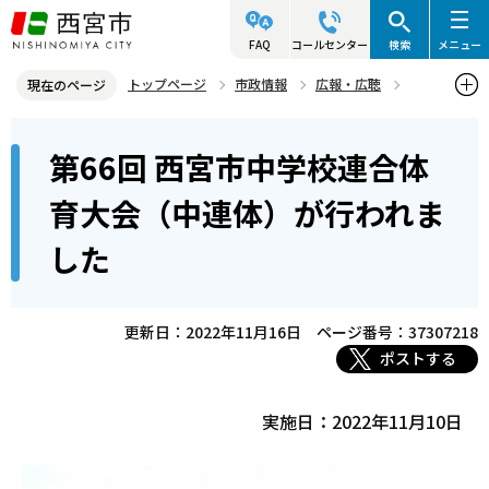
こ
の
FAQ
コールセンター
検索
メニュー
ペ
トップページ
市政情報
広報・広聴
現在のページ
ー
写真ニュース
2022年
2022年11月
本
ジ
第66回 西宮市中学校連合体
第66回 西宮市中学校連合体育大会（中連体）が行われました
文
の
こ
先
育大会（中連体）が行われま
こ
頭
した
か
で
ら
す
更新日：2022年11月16日
ページ番号：37307218
ポストする
実施日：2022年11月10日