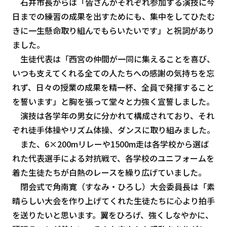
石井市長からは「皆さんがそれぞれ参加する演技に今
日までの練習の成果を出すためにも、集中をしてひたむ
きに一生懸命取り組んでもらいたいです」と祝詞があり
ました。
生徒代表は「西宮の仲間が一同に集えることを喜び、
いつも支えてくれる全ての人たちへの感謝の気持ちを忘
れず、日々の授業の成果を精一杯、全員で発揮すること
を誓います」と胸を張って堂々と力強く宣誓しました。
演技は各学年の男女に分かれて構成されており、それ
ぞれ徒手体操やリズム体操、ダンスに取り組みました。
また、6×200mリレーや1500m走は各学校から選ば
れた代表選手による対抗戦で、各学校のユニフォームを
着た生徒たちが白熱のレースを繰り広げていました。
閉会式で角南寛（すなみ・ひろし）大会委員長は「素
晴らしい大会を作り上げてくれた生徒たちに心より拍手
を送りたいと思います。翼をひろげ、強くしなやかに、