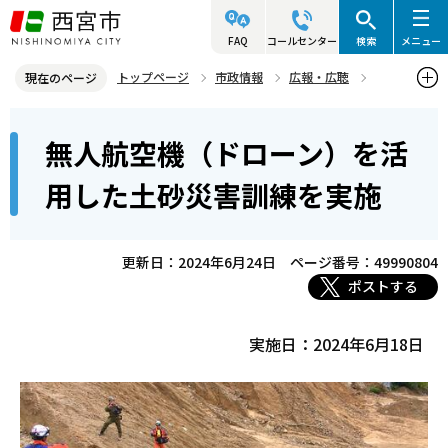
こ
の
FAQ
コールセンター
検索
メニュー
ペ
トップページ
市政情報
広報・広聴
現在のページ
ー
写真ニュース
2024年
2024年6月
本
ジ
無人航空機（ドローン）を活
無人航空機（ドローン）を活用した土砂災害訓練を実施
文
の
こ
先
用した土砂災害訓練を実施
こ
頭
か
で
ら
更新日：2024年6月24日
ページ番号：49990804
す
ポストする
実施日：2024年6月18日