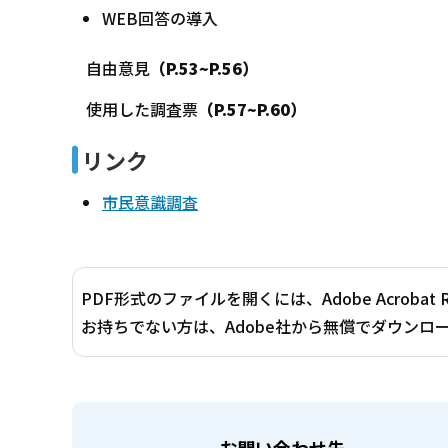
WEB回答の導入
自由意見
（P.53~P.56）
使用した調査票
（P.57~P.60）
リンク
市民意識調査
PDF形式のファイルを開くには、Adobe Acrobat 
お持ちでない方は、Adobe社から無償でダウンロ
お問い合わせ先