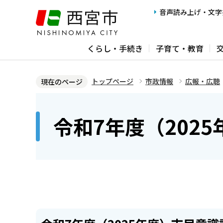
こ
音声読み上げ・文字
の
ペ
くらし・手続き
子育て・教育
ー
ジ
の
トップページ
市政情報
広報・広聴
現在のページ
先
本
頭
文
令和7年度（202
で
こ
す
こ
か
ら