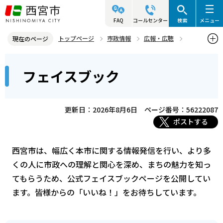
こ
の
FAQ
コールセンター
検索
メニュー
ペ
トップページ
市政情報
広報・広聴
現在のページ
ー
公式ソーシャルメディア
フェイスブック
本
ジ
フェイスブック
文
の
こ
先
こ
頭
更新日：2026年8月6日
ページ番号：56222087
か
で
ポストする
ら
す
西宮市は、幅広く本市に関する情報発信を行い、より多
くの人に市政への理解と関心を深め、まちの魅力を知っ
てもらうため、公式フェイスブックページを公開してい
ます。皆様からの「いいね！」をお待ちしています。