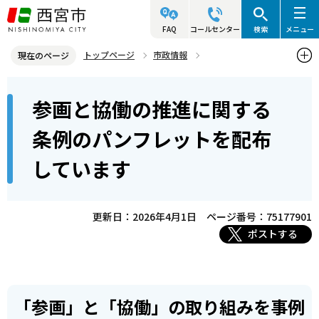
こ
の
FAQ
コールセンター
検索
メニュー
ペ
トップページ
市政情報
現在のページ
ー
参画と協働・市民活動
協働によるまちづくり
本
ジ
参画と協働の推進に関する
参画と協働の取組
文
の
こ
先
参画と協働の推進に関する条例のパンフレットを配布しています
条例のパンフレットを配布
こ
頭
しています
か
で
ら
す
更新日：2026年4月1日
ページ番号：75177901
ポストする
「参画」と「協働」の取り組みを事例