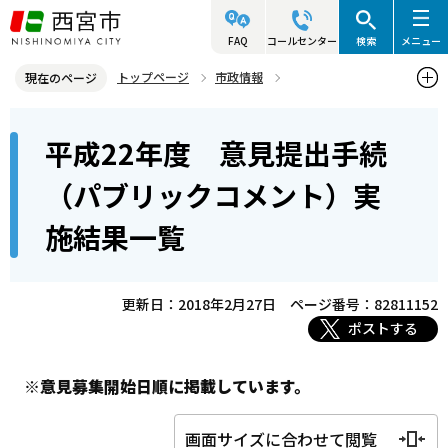
こ
の
FAQ
コールセンター
検索
メニュー
ペ
トップページ
市政情報
現在のページ
ー
参画と協働・市民活動
パブリックコメント
本
ジ
平成22年度 意見提出手続
意見提出手続（パブリックコメント）を過去に実施した案件
文
の
こ
先
平成22年度 意見提出手続（パブリックコメント）実施結果一覧
（パブリックコメント）実
こ
頭
施結果一覧
か
で
ら
す
更新日：2018年2月27日
ページ番号：82811152
ポストする
※意見募集開始日順に掲載しています。
画面サイズに合わせて閲覧