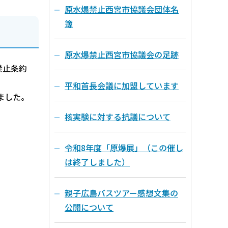
原水爆禁止西宮市協議会団体名
簿
原水爆禁止西宮市協議会の足跡
禁止条約
平和首長会議に加盟しています
ました。
核実験に対する抗議について
令和8年度「原爆展」（この催し
は終了しました）
親子広島バスツアー感想文集の
公開について