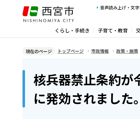
こ
音声読み上げ・文字
の
ペ
くらし・手続き
子育て・教育
ー
ジ
の
トップページ
市政情報
政策・施策
現在のページ
先
本
頭
文
核兵器禁止条約が令
で
こ
す
こ
に発効されました
か
ら