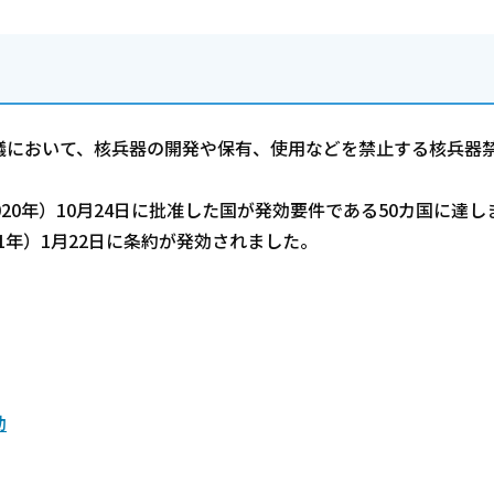
議において、核兵器の開発や保有、使用などを禁止する核兵器
20年）10月24日に批准した国が発効要件である50カ国に達し
1年）1月22日に条約が発効されました。
動