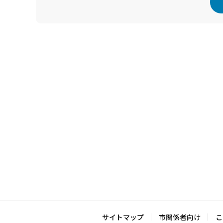
本
文
こ
こ
ま
で
サイトマップ
市関係者向け
こ