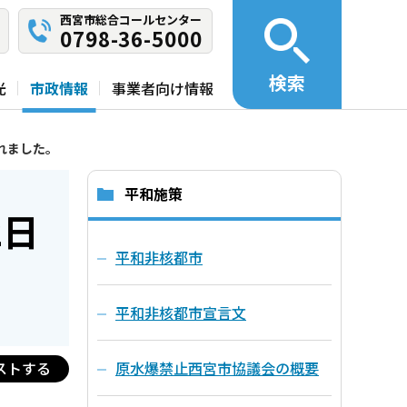
西宮市総合コールセンター
0798-36-5000
検索
光
市政情報
事業者向け情報
されました。
平和施策
2日
平和非核都市
平和非核都市宣言文
ストする
原水爆禁止西宮市協議会の概要