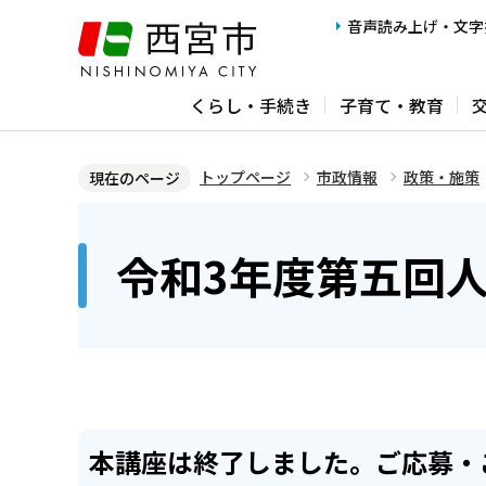
こ
音声読み上げ・文字
の
ペ
くらし・手続き
子育て・教育
ー
ジ
の
トップページ
市政情報
政策・施策
現在のページ
先
本
頭
文
令和3年度第五回
で
こ
す
こ
か
ら
本講座は終了しました。ご応募・