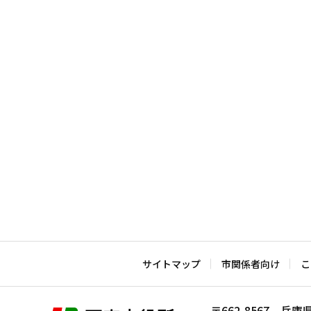
本
文
こ
こ
ま
で
サイトマップ
市関係者向け
こ
〒662-8567 