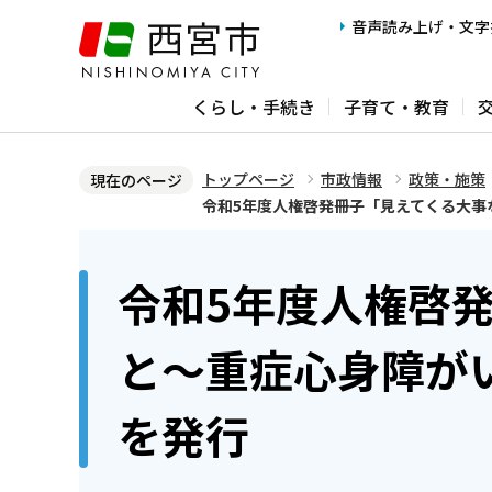
こ
音声読み上げ・文字
の
ペ
くらし・手続き
子育て・教育
ー
ジ
の
トップページ
市政情報
政策・施策
現在のページ
先
令和5年度人権啓発冊子「見えてくる大事
頭
本
で
文
令和5年度人権啓
す
こ
こ
と～重症心身障が
か
ら
を発行