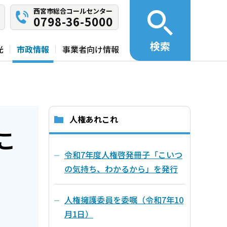
西宮市総合コールセンター
0798-36-5000
検索
光
市政情報
事業者向け情報
人権あれこれ
こ
令和7年度人権啓発冊子「こいつ
」
の気持ち、わかるから」を発行
人権擁護委員を委嘱（令和7年10
月1日）