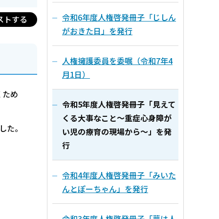
令和6年度人権啓発冊子「じしん
ストする
がおきた日」を発行
人権擁護委員を委嘱（令和7年4
月1日）
くため
令和5年度人権啓発冊子「見えて
くる大事なこと～重症心身障が
した。
い児の療育の現場から～」を発
行
令和4年度人権啓発冊子「みいた
んとぽーちゃん」を発行
令和3年度人権啓発冊子「夢は人