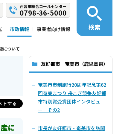
西宮市総合コールセンター
0798-36-5000
検索
光
市政情報
事業者向け情報
録について
友好都市 奄美市（鹿児島県）
奄美市市制施行20周年記念第62
回奄美まつり 舟こぎ競争友好都
市特別賞受賞団体インタビュ
ストする
ー その2
遺産に
市長が友好都市・奄美市を訪問