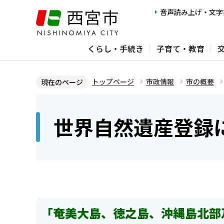
こ
音声読み上げ・文字
の
ペ
くらし・手続き
子育て・教育
ー
ジ
の
トップページ
市政情報
市の概要
現在のページ
先
本
頭
文
世界自然遺産登録
で
こ
す
こ
か
ら
「奄美大島、徳之島、沖縄島北部