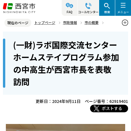
こ
の
FAQ
コールセンター
検索
メニュー
ペ
トップページ
市政情報
市の概要
現在のページ
ー
姉妹・友好都市
表敬訪問
本
ジ
(一財)ラボ国際交流センター
(一財)ラボ国際交流センターホームステイプログラム参加の中高生が
文
の
西宮市長を表敬訪問
こ
先
ホームステイプログラム参加
こ
頭
の中高生が西宮市長を表敬
か
で
ら
す
訪問
更新日：2024年9月11日
ページ番号：62919401
ポストする