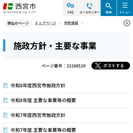
こ
の
FAQ
コールセンター
検索
メニュー
ペ
トップページ
市政情報
現在のページ
ー
総合計画と部門別計画
施政方針・主要な事業
本
ジ
施政方針・主要な事業
文
の
こ
先
こ
頭
ポストする
ページ番号：23288520
か
で
ら
す
令和8年度西宮市施政方針
令和8年度 主要な事業等の概要
令和7年度西宮市施政方針
令和7年度 主要な事業等の概要