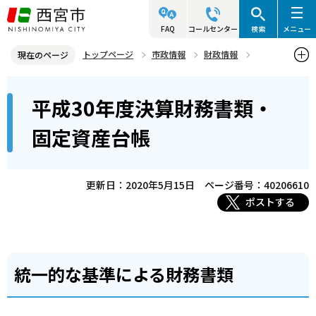
こ
の
FAQ
コールセンター
検索
メニュー
ペ
トップページ
市政情報
財政情報
現在のページ
ー
財務書類・固定資産台帳
本
ジ
平成30年度決算財務書類・
平成30年度決算財務書類・固定資産台帳
文
の
こ
先
固定資産台帳
こ
頭
か
で
ら
更新日：2020年5月15日
ページ番号：40206610
す
ポストする
統一的な基準による財務書類