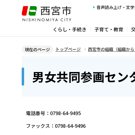
こ
音声読み上げ・文字
の
ペ
くらし・手続き
子育て・教育
ー
ジ
の
トップページ
西宮市の組織（組織から
現在のページ
先
本
頭
文
男女共同参画センタ
で
こ
す
こ
か
ら
電話番号：0798-64-9495
ファックス：0798-64-9496