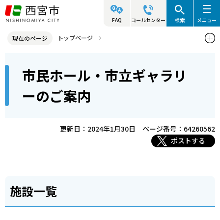
こ
の
FAQ
コールセンター
検索
メニュー
ペ
トップページ
現在のページ
ー
西宮市の施設（アクセス・利用案内）
ホール・ギャラリー
本
ジ
市民ホール・市立ギャラリ
市民ホール・市立ギャラリーのご案内
文
の
こ
先
ーのご案内
こ
頭
か
で
ら
更新日：2024年1月30日
ページ番号：64260562
す
ポストする
施設一覧