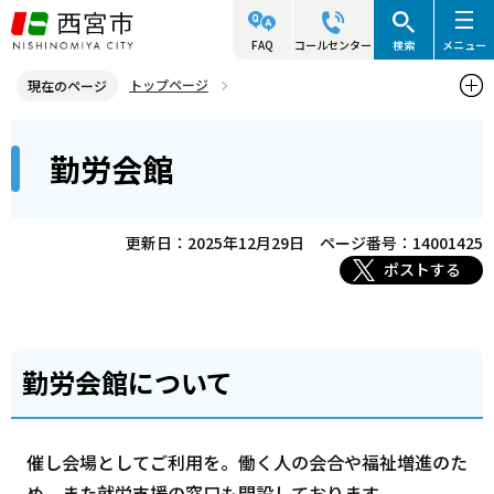
こ
の
FAQ
コールセンター
検索
メニュー
ペ
トップページ
現在のページ
ー
西宮市の施設（アクセス・利用案内）
ホール・ギャラリー
本
ジ
勤労会館
勤労会館
文
の
こ
先
こ
頭
更新日：2025年12月29日
ページ番号：14001425
か
で
ポストする
ら
す
勤労会館について
催し会場としてご利用を。働く人の会合や福祉増進のた
め、また就労支援の窓口も開設しております。