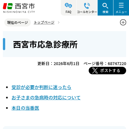
こ
の
FAQ
コールセンター
検索
メニュー
ペ
トップページ
現在のページ
ー
西宮市の施設（アクセス・利用案内）
医療機関
本
ジ
西宮市応急診療所
西宮市応急診療所
文
の
こ
先
こ
頭
更新日：2026年6月1日
ページ番号：68747220
か
で
ポストする
ら
す
受診が必要か判断に迷ったら
お子さまの急病時の対応について
本日の当番医