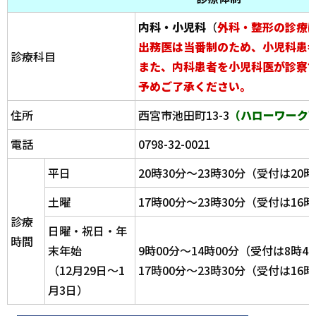
内科・小児科
（
外科・整形の診療
出務医は当番制のため、小児科患
診療科目
また、内科患者を小児科医が
診察
予めご了承ください。
住所
西宮市池田町13-3
（ハローワーク
電話
0798-32-0021
平日
20時30分～23時30分（受付は20時
土曜
17時00分～23時30分（受付は16時
診療
日曜・祝日・年
時間
末年始
9時00分～14時00分（受付は8時4
（12月29日～1
17時00分～23時30分（受付は16時
月3日）