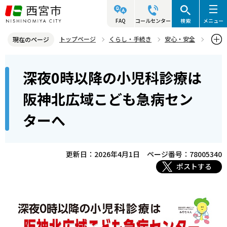
こ
の
FAQ
コールセンター
検索
メニュー
ペ
トップページ
くらし・手続き
安心・安全
現在のページ
ー
救急・消防
本
ジ
深夜0時以降の小児科診療は
深夜0時以降の小児科診療は阪神北広域こども急病センターへ
文
の
こ
先
阪神北広域こども急病セン
こ
頭
ターへ
か
で
ら
す
更新日：2026年4月1日
ページ番号：78005340
ポストする