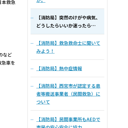
か。
日本救急
【消防局】突然のけがや病気、
どうしたらいいか迷ったら…
【消防局】救急救命士に聞いて
みよう！
のなど
救急車を
【消防局】熱中症情報
【消防局】西宮市が認定する患
者等搬送事業者（民間救急）に
ついて
【消防局】民間事業所もAEDで
市民の安心安全に協力