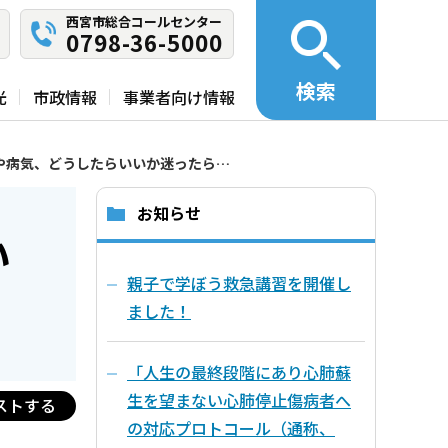
西宮市総合コールセンター
0798-36-5000
検索
光
市政情報
事業者向け情報
や病気、どうしたらいいか迷ったら…
お知らせ
い
親子で学ぼう救急講習を開催し
ました！
「人生の最終段階にあり心肺蘇
生を望まない心肺停止傷病者へ
ストする
の対応プロトコール（通称、