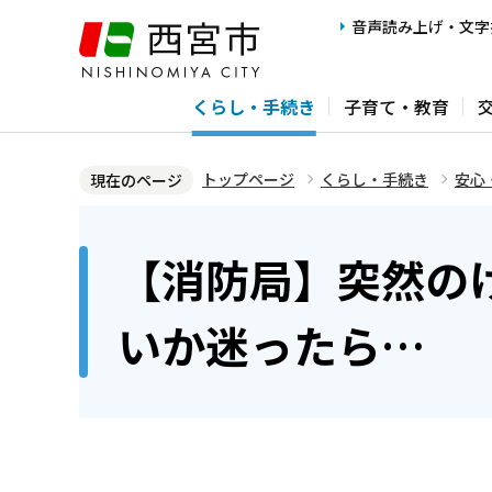
こ
音声読み上げ・文字
の
ペ
くらし・手続き
子育て・教育
ー
ジ
の
トップページ
くらし・手続き
安心
現在のページ
先
本
頭
文
【消防局】突然の
で
こ
す
こ
いか迷ったら…
か
ら