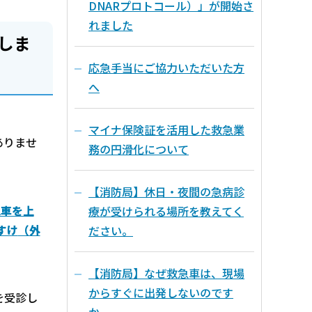
DNARプロトコール）」が開始さ
れました
しま
応急手当にご協力いただいた方
へ
マイナ保険証を活用した救急業
ありませ
務の円滑化について
【消防局】休日・夜間の急病診
急車を上
療が受けられる場所を教えてく
すけ
（外
ださい。
【消防局】なぜ救急車は、現場
からすぐに出発しないのです
を受診し