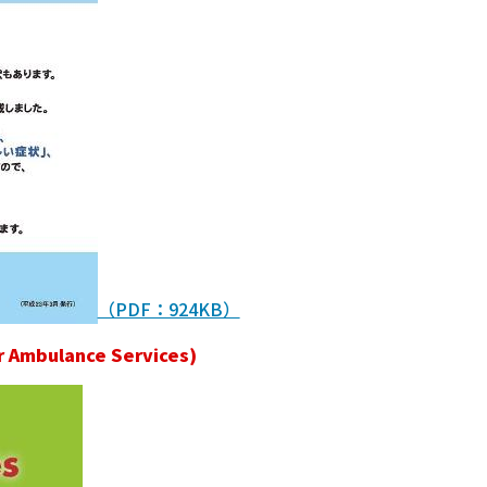
（PDF：924KB）
ulance Services)