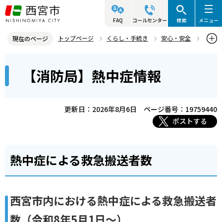
こ
の
FAQ
コールセンター
検索
メニュー
ペ
トップページ
くらし・手続き
安心・安全
現在のページ
ー
西宮市消防局
救急
お知らせ
【消防局】熱中症情報
本
ジ
【消防局】熱中症情報
文
の
こ
先
こ
頭
更新日：2026年8月6日
ページ番号：19759440
か
で
ポストする
ら
す
熱中症による救急搬送者数
西宮市内における熱中症による救急搬送者
数（令和8年5月1日～）