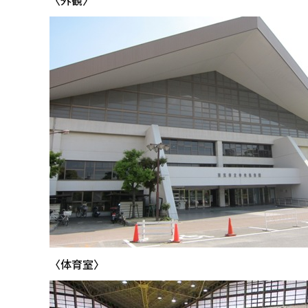
〈外観〉
〈体育室〉