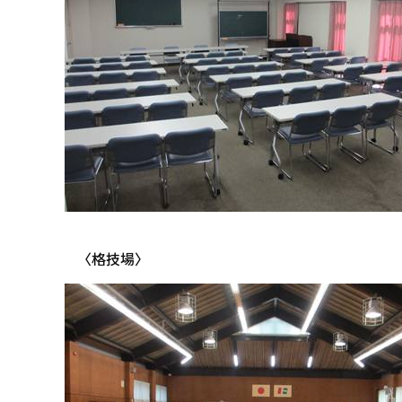
〈格技場〉