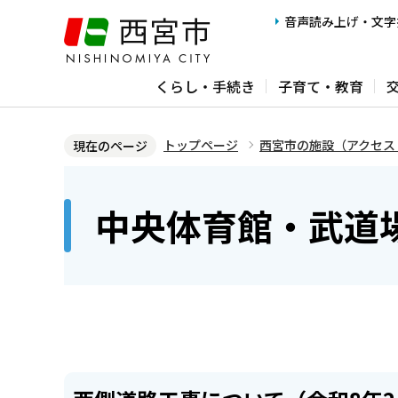
こ
音声読み上げ・文字
の
ペ
くらし・手続き
子育て・教育
ー
ジ
の
トップページ
西宮市の施設（アクセス
現在のページ
先
本
頭
文
中央体育館・武道
で
こ
す
こ
か
ら