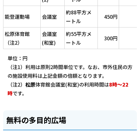
約88平方メ
能登運動場
会議室
450円
ートル
松原体育館
会議室
約55平方メ
300円
（注2）
(和室)
ートル
単位：円
（注1）利用は原則2時間単位です。なお、市外住民の方
の施設使用料は上記金額の倍額となります。
（注2）
松原
体育館会議室(和室)の利用時間は
8時～22
時
です。
無料の多目的広場