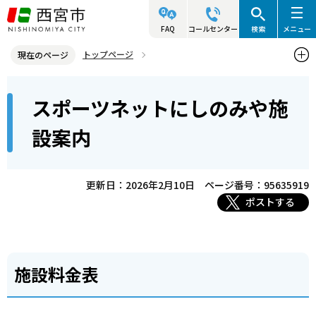
こ
の
FAQ
コールセンター
検索
メニュー
ペ
トップページ
現在のページ
ー
西宮市の施設（アクセス・利用案内）
スポーツ施設
本
ジ
スポーツネットにしのみや施
スポーツネットにしのみや
スポーツネットにしのみや施設案内
文
の
こ
先
設案内
こ
頭
か
で
ら
更新日：2026年2月10日
ページ番号：95635919
す
ポストする
施設料金表