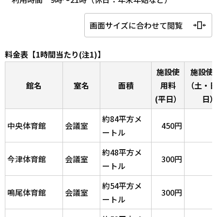
画面サイズに合わせて閲覧
料金表【1時間当たり(注1)】
施設使
施設使
館名
室名
面積
用料
（土・
(平日）
日
約84平方メ
中央体育館
会議室
450円
ートル
約48平方メ
今津体育館
会議室
300円
ートル
約54平方メ
鳴尾体育館
会議室
300円
ートル