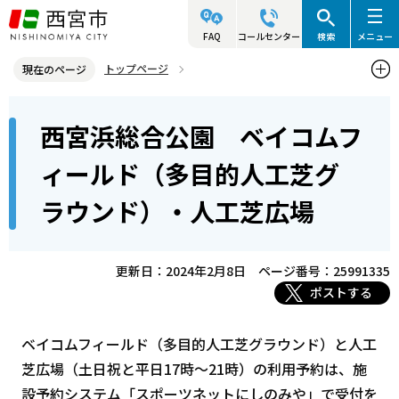
こ
の
FAQ
コールセンター
検索
メニュー
ペ
トップページ
現在のページ
ー
西宮市の施設（アクセス・利用案内）
スポーツ施設
本
ジ
西宮浜総合公園 ベイコムフ
公園（スポーツ）
文
の
こ
先
西宮浜総合公園 ベイコムフィールド（多目的人工芝グラウンド）・
ィールド（多目的人工芝グ
こ
人工芝広場
頭
ラウンド）・人工芝広場
か
で
ら
す
更新日：2024年2月8日
ページ番号：25991335
ポストする
ベイコムフィールド（多目的人工芝グラウンド）と人工
芝広場（土日祝と平日17時～21時）の利用予約は、施
設予約システム「スポーツネットにしのみや」で受付を