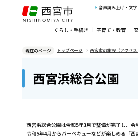
こ
音声読み上げ・文字
の
ペ
くらし・手続き
子育て・教育
ー
ジ
の
トップページ
西宮市の施設（アクセス
現在のページ
先
本
頭
文
西宮浜総合公園
で
こ
す
こ
か
ら
西宮浜総合公園は令和5年3月で整備が完了し、令
令和5年4月からバーベキューなどが楽しめる「西宮浜 B