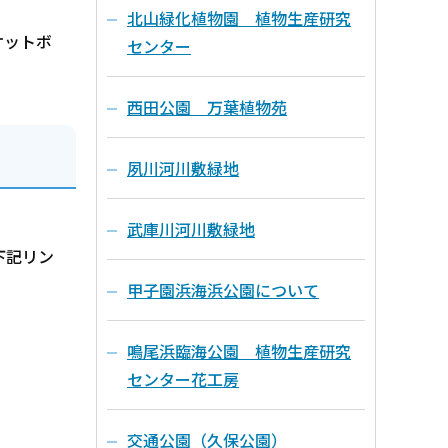
北山緑化植物園 植物生産研究
ケットボ
センター
西田公園 万葉植物苑
夙川河川敷緑地
武庫川河川敷緑地
は下記リン
甲子園浜海浜公園について
鳴尾浜臨海公園 植物生産研究
センター花工房
交通公園（久保公園）