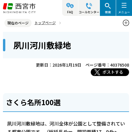
こ
の
FAQ
コールセンター
検索
メニュー
ペ
トップページ
現在のページ
ー
西宮市の施設（アクセス・利用案内）
公園
夙川河川敷緑地
本
ジ
夙川河川敷緑地
文
の
こ
先
こ
頭
更新日：2026年1月19日
ページ番号：40376508
か
で
ポストする
ら
す
さくら名所100選
夙川河川敷緑地は、河川全体が公園として整備されてい
る都市公園です。（総延長4km、開設面積17．94ha、