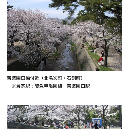
苦楽園口橋付近（北名次町・石刎町）
※最寄駅：阪急甲陽園線 苦楽園口駅