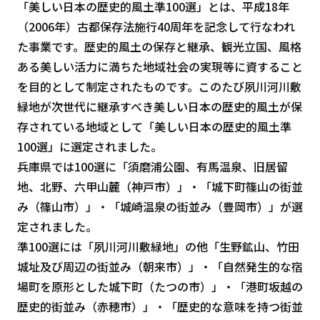
「美しい日本の歴史的風土準100選」とは、平成18年
（2006年）古都保存法施行40周年を記念して行なわれ
た事業です。歴史的風土の保存と継承、観光立国、風格
ある美しい活力に満ちた地域社会の実現等に資すること
を目的として制定されたものです。このたび夙川河川敷
緑地が次世代に継承すべき美しい日本の歴史的風土が保
存されている地域として「美しい日本の歴史的風土準
100選」に選定されました。
兵庫県では100選に「須磨浦公園、有馬温泉、旧居留
地、北野、六甲山麓（神戸市）」・「城下町篠山の街並
み（篠山市）」・「城崎温泉の街並み（豊岡市）」が選
定されました。
準100選には「夙川河川敷緑地」の他「生野鉱山、竹田
城址及び周辺の街並み（朝来市）」・「自然発生的な宿
場町を原形とした城下町（たつの市）」・「港町坂越の
歴史的街並み（赤穂市）」・「歴史的な意味を持つ街並