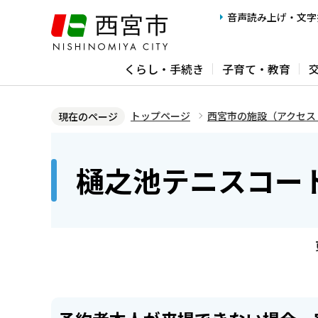
こ
音声読み上げ・文字
の
ペ
くらし・手続き
子育て・教育
ー
ジ
の
トップページ
西宮市の施設（アクセス
現在のページ
先
本
頭
文
樋之池テニスコー
で
こ
す
こ
か
ら