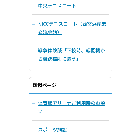
中央テニスコート
NICCテニスコート（西宮浜産業
交流会館）
戦争体験談「下校時、戦闘機か
ら機銃掃射に遭う」
類似ページ
体育館アリーナご利用時のお願
い
スポーツ施設