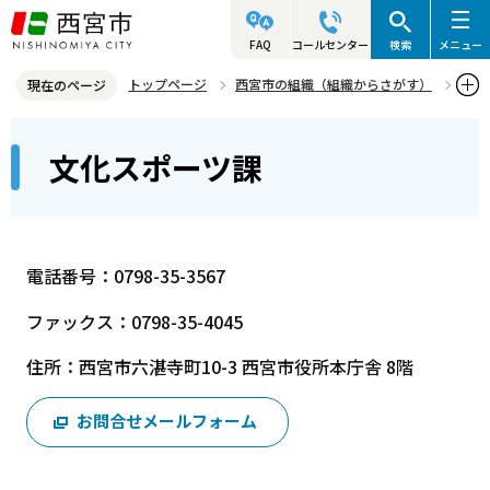
こ
の
FAQ
コールセンター
検索
メニュー
ペ
トップページ
西宮市の組織（組織からさがす）
現在のページ
ー
産業文化局
文化スポーツ部
文化スポーツ課
本
ジ
文化スポーツ課
文
の
こ
先
こ
頭
か
で
電話番号：0798-35-3567
ら
す
ファックス：0798-35-4045
住所：西宮市六湛寺町10-3 西宮市役所本庁舎 8階
お問合せメールフォーム