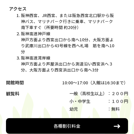
アクセス
阪神西宮、JR西宮、または阪急西宮北口駅から阪
神バス、マリナパ－ク行きに乗車、マリナパ－ク
南下車すぐ（所要時間 約20分）
阪神高速神戸線
神戸方面より西宮出口から南へ10分、大阪方面よ
り武庫川出口から43号線を西へ札場 筋を南へ10
分
阪神高速湾岸線
神戸方面より芦屋浜出口から測道沿い西宮浜へ３
分、大阪方面より西宮浜出口から南へ3分
開館時間
10:00～17:00（入館は16:30まで）
観覧料
一般（高校生以上）
：２００円
小・中学生
：１００円
幼児
：無料
各種割引料金