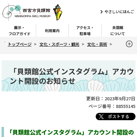
こ
の
やさしいにほんご
ペ
展示・
アクセス・
貝類館
ー
利用案内
フロアガイド
駐車場
について
ジ
現
トップページ
文化・スポーツ・観光
文化・芸術
の
在
先
の
貝類館ホームページ（トップページ）
お知らせ一覧
ペ
頭
本
「貝類館公式インスタグラム」アカウント開設のお知らせ
ー
「貝類館公式インスタグラム」アカウ
で
文
ジ
す
ント開設のお知らせ
こ
こ
か
更新日：2023年9月27日
ら
ページ番号：88555145
ポストする
「貝類館公式インスタグラム」アカウント開設の