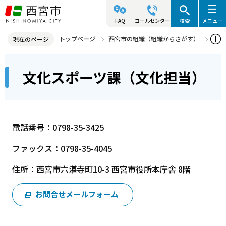
こ
の
FAQ
コールセンター
検索
メニュー
ペ
トップページ
西宮市の組織（組織からさがす）
現在のページ
ー
産業文化局
文化スポーツ部
文化スポーツ課（文化担当）
本
ジ
文化スポーツ課（文化担当）
文
の
こ
先
こ
頭
か
で
電話番号：0798-35-3425
ら
す
ファックス：0798-35-4045
住所：西宮市六湛寺町10-3 西宮市役所本庁舎 8階
お問合せメールフォーム