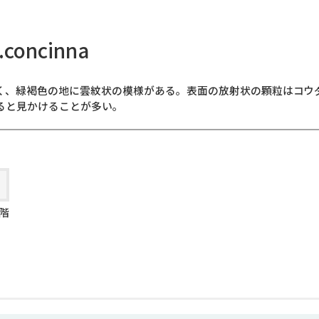
concinna
く、緑褐色の地に雲紋状の模様がある。表面の放射状の顆粒はコウ
ると見かけることが多い。
8階