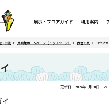
展示・
フロアガイド
利用案内
化・芸術
貝類館ホームページ（トップページ）
西宮の貝
コウダカ
ガイ
更新日：2024年6月18日
ペ
ガイ