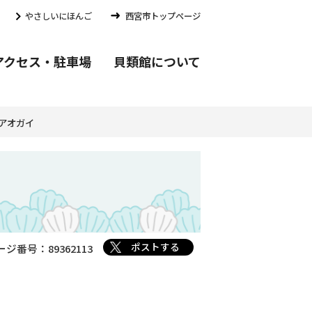
やさしいにほんご
西宮市トップページ
アクセス・
駐車場
貝類館
について
アオガイ
ポストする
ージ番号：89362113