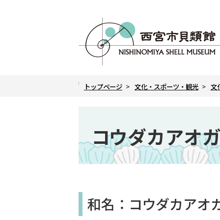
こ
の
ペ
ー
ジ
の
現
先
トップページ
文化・スポーツ・観光
文
在
頭
の
で
本
ペ
ー
す
文
コウダカアオ
ジ
こ
こ
か
ら
和名：コウダカアオ