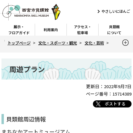
こ
の
やさしいにほんご
ペ
展示・
アクセス・
貝類館
ー
利用案内
フロアガイド
駐車場
について
ジ
現
トップページ
文化・スポーツ・観光
文化・芸術
の
在
先
の
貝類館ホームページ（トップページ）
貝類館の楽しみ方
ペ
頭
本
周遊プラン
ー
周遊プラン
で
文
ジ
す
こ
こ
更新日：2022年9月7日
ページ番号：15714389
か
ら
ポストする
貝類館周辺情報
まちなかアートミュージアム