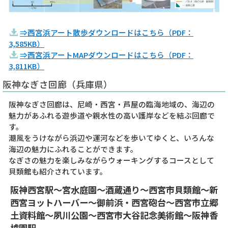
⇒西宮浜アート散歩ダウンロードはこちら（PDF：
3,585KB）
⇒西宮浜アートMAPダウンロードはこちら（PDF：
3,811KB）
阪神なぎさ回廊（兵庫県）
阪神なぎさ回廊は、尼崎・西宮・芦屋の臨海地域の、海辺の
魅力があふれる遊歩道や親水性の高い護岸などを結ぶ回廊で
す。
潮風をうけながら浜辺や運河などを歩いてゆくと、いろんな
海辺の魅力にふれることができます。
なぎさの魅力を楽しみながらウォーキングするコースとして
貝類館も紹介されています。
阪神西宮駅～宮水庭園～酒蔵通り～西宮市貝類館～新
西宮ヨットハーバー～御前浜・西宮砲台～西宮市立郷
土資料館～夙川公園～西宮市大谷記念美術館～阪神香
櫨園駅