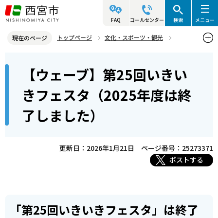
こ
の
FAQ
コールセンター
検索
メニュー
ペ
トップページ
文化・スポーツ・観光
現在のページ
ー
男女共同参画
市民協働・参画
本
ジ
【ウェーブ】第25回いきい
【ウェーブ】第25回いきいきフェスタ（2025年度は終了しました）
文
の
こ
先
きフェスタ（2025年度は終
こ
頭
了しました）
か
で
ら
す
更新日：2026年1月21日
ページ番号：25273371
ポストする
「第25回いきいきフェスタ」は終了