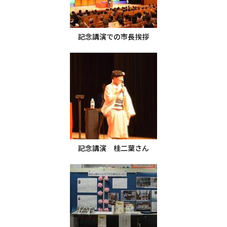
記念講演での市長挨拶
記念講演 桂二葉さん