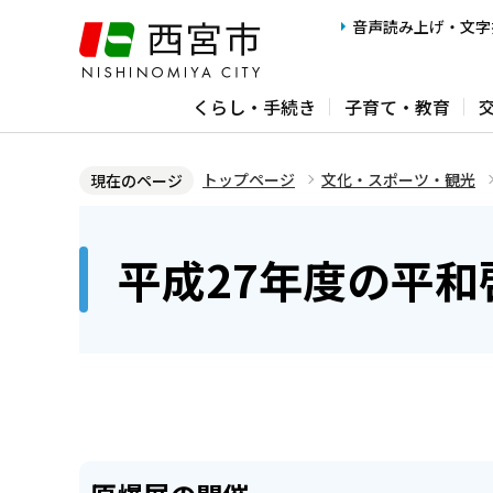
こ
音声読み上げ・文字
の
ペ
くらし・手続き
子育て・教育
ー
ジ
の
トップページ
文化・スポーツ・観光
現在のページ
先
本
頭
文
平成27年度の平和
で
こ
す
こ
か
ら