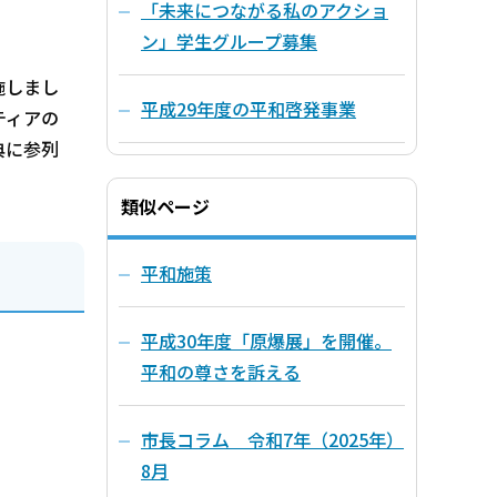
「未来につながる私のアクショ
ン」学生グループ募集
施しまし
平成29年度の平和啓発事業
ティアの
典に参列
類似ページ
平和施策
平成30年度「原爆展」を開催。
平和の尊さを訴える
市長コラム 令和7年（2025年）
8月