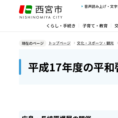
こ
音声読み上げ・文字
の
ペ
くらし・手続き
子育て・教育
ー
ジ
の
トップページ
文化・スポーツ・観光
現在のページ
先
本
頭
文
平成17年度の平和
で
こ
す
こ
か
ら