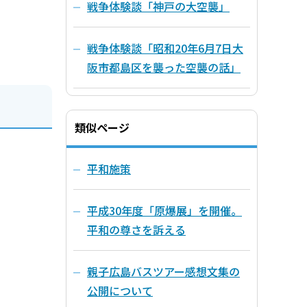
戦争体験談「神戸の大空襲」
戦争体験談「昭和20年6月7日大
阪市都島区を襲った空襲の話」
類似ページ
平和施策
平成30年度「原爆展」を開催。
平和の尊さを訴える
親子広島バスツアー感想文集の
公開について