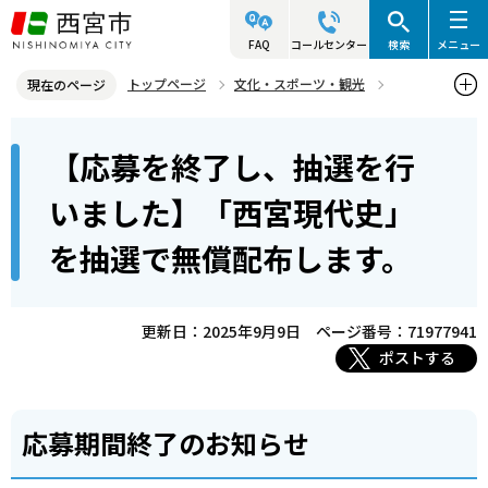
こ
の
FAQ
コールセンター
検索
メニュー
ペ
トップページ
文化・スポーツ・観光
現在のページ
ー
歴史と文化財
西宮の歴史
本
ジ
【応募を終了し、抽選を行
【応募を終了し、抽選を行いました】「西宮現代史」を抽選で無償配
文
の
布します。
こ
先
いました】「西宮現代史」
こ
頭
を抽選で無償配布します。
か
で
ら
す
更新日：2025年9月9日
ページ番号：71977941
ポストする
応募期間終了のお知らせ