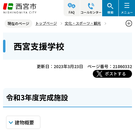
こ
の
FAQ
コールセンター
検索
メニュー
ペ
トップページ
文化・スポーツ・観光
現在のページ
ー
施設案内
公共建築作品集
令和3年度完成施設
本
ジ
西宮支援学校
西宮支援学校
文
の
こ
先
こ
頭
更新日：2023年3月23日
ページ番号：21860332
か
で
ポストする
ら
す
令和3年度完成施設
建物概要