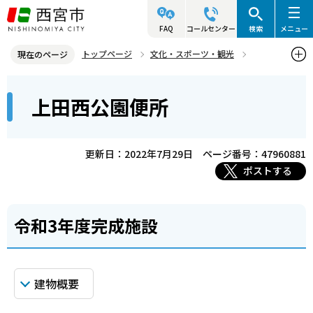
こ
の
FAQ
コールセンター
検索
メニュー
ペ
トップページ
文化・スポーツ・観光
現在のページ
ー
施設案内
公共建築作品集
令和3年度完成施設
本
ジ
上田西公園便所
上田西公園便所
文
の
こ
先
こ
頭
更新日：2022年7月29日
ページ番号：47960881
か
で
ポストする
ら
す
令和3年度完成施設
建物概要